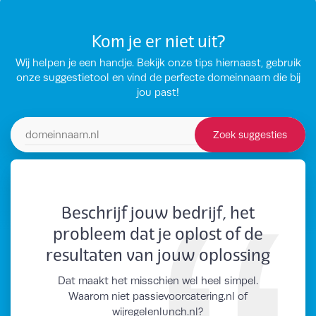
Kom je er niet uit?
Wij helpen je een handje. Bekijk onze tips hiernaast, gebruik
onze suggestietool en vind de perfecte domeinnaam die bij
jou past!
Zoek suggesties
Zoek domeinsuggesties
Beschrijf jouw bedrijf, het
probleem dat je oplost of de
resultaten van jouw oplossing
Dat maakt het misschien wel heel simpel.
Waarom niet passievoorcatering.nl of
wijregelenlunch.nl?